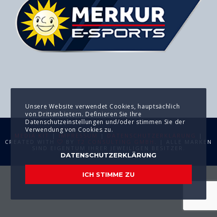
Unsere Website verwendet Cookies, hauptsächlich
von Drittanbietern. Definieren Sie Ihre
Datenschutzeinstellungen und/oder stimmen Sie der
Verwendung von Cookies zu.
MEDIA KIT
|
IMPRESSUM
|
DATENSCHUTZERKLÄRUNG
|
CREATED WITH
BY
T2 CONSULTING GMBH
. | ALLE MARKEN
SIND EIGENTUM IHRER JEWEILIGEN BESITZER.
DATENSCHUTZERKLÄRUNG
ICH STIMME ZU