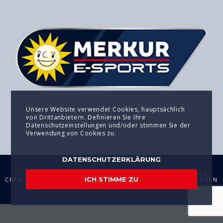
Unsere Website verwendet Cookies, hauptsächlich
von Drittanbietern. Definieren Sie Ihre
Datenschutzeinstellungen und/oder stimmen Sie der
Verwendung von Cookies zu.
DATENSCHUTZERKLÄRUNG
MEDIA KIT
|
IMPRESSUM
|
DATENSCHUTZERKLÄRUNG
|
ICH STIMME ZU
CREATED WITH
BY
T2 CONSULTING GMBH
. | ALLE MARKEN
SIND EIGENTUM IHRER JEWEILIGEN BESITZER.