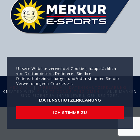
Unsere Website verwendet Cookies, hauptsächlich
von Drittanbietern. Definieren Sie Ihre
Datenschutzeinstellungen und/oder stimmen Sie der
Verwendung von Cookies zu.
MEDIA KIT
|
IMPRESSUM
|
DATENSCHUTZERKLÄRUNG
|
CREATED WITH
BY
T2 CONSULTING GMBH
. | ALLE MARKEN
SIND EIGENTUM IHRER JEWEILIGEN BESITZER.
DATENSCHUTZERKLÄRUNG
ICH STIMME ZU