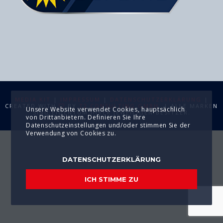
MEDIA KIT
|
IMPRESSUM
|
DATENSCHUTZERKLÄRUNG
|
CREATED WITH
BY
T2 CONSULTING GMBH
. | ALLE MARKEN
Unsere Website verwendet Cookies, hauptsächlich
SIND EIGENTUM IHRER JEWEILIGEN BESITZER.
von Drittanbietern. Definieren Sie Ihre
Datenschutzeinstellungen und/oder stimmen Sie der
Verwendung von Cookies zu.
DATENSCHUTZERKLÄRUNG
ICH STIMME ZU