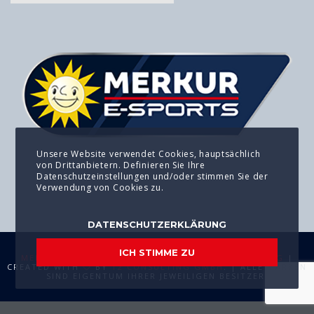
Unsere Website verwendet Cookies, hauptsächlich
von Drittanbietern. Definieren Sie Ihre
Datenschutzeinstellungen und/oder stimmen Sie der
Verwendung von Cookies zu.
DATENSCHUTZERKLÄRUNG
ICH STIMME ZU
MEDIA KIT
|
IMPRESSUM
|
DATENSCHUTZERKLÄRUNG
|
CREATED WITH
BY
T2 CONSULTING GMBH
. | ALLE MARKEN
SIND EIGENTUM IHRER JEWEILIGEN BESITZER.