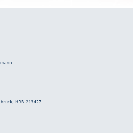
ermann
abrück, HRB 213427