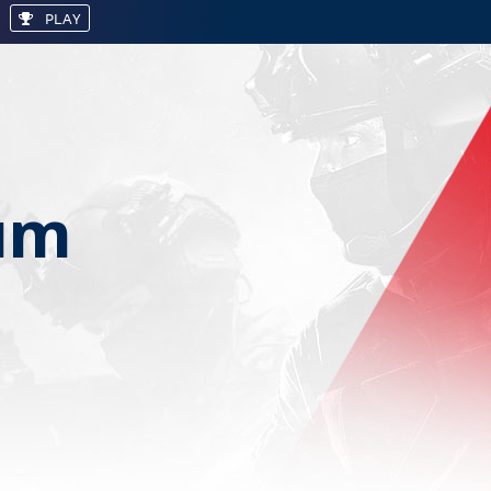
PLAY
um