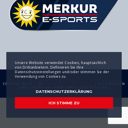
Unsere Website verwendet Cookies, hauptsächlich
von Drittanbietern. Definieren Sie Ihre
Datenschutzeinstellungen und/oder stimmen Sie der
Verwendung von Cookies zu.
MEDIA KIT
|
IMPRESSUM
|
DATENSCHUTZERKLÄRUNG
|
CREATED WITH
BY
T2 CONSULTING GMBH
. | ALLE MARKEN
SIND EIGENTUM IHRER JEWEILIGEN BESITZER.
DATENSCHUTZERKLÄRUNG
ICH STIMME ZU