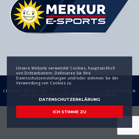
Unsere Website verwendet Cookies, hauptsächlich
von Drittanbietern. Definieren Sie Ihre
Datenschutzeinstellungen und/oder stimmen Sie der
Verwendung von Cookies zu.
MEDIA KIT
|
IMPRESSUM
|
DATENSCHUTZERKLÄRUNG
|
CREATED WITH
BY
T2 CONSULTING GMBH
. | ALLE MARKEN
SIND EIGENTUM IHRER JEWEILIGEN BESITZER.
DATENSCHUTZERKLÄRUNG
ICH STIMME ZU