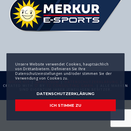
Unsere Website verwendet Cookies, hauptsächlich
von Drittanbietern. Definieren Sie Ihre
Datenschutzeinstellungen und/oder stimmen Sie der
Verwendung von Cookies zu.
MEDIA KIT
|
IMPRESSUM
|
DATENSCHUTZERKLÄRUNG
|
CREATED WITH
BY
T2 CONSULTING GMBH
. | ALLE MARKEN
SIND EIGENTUM IHRER JEWEILIGEN BESITZER.
DATENSCHUTZERKLÄRUNG
ICH STIMME ZU