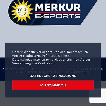
Unsere Website verwendet Cookies, hauptsächlich
von Drittanbietern. Definieren Sie Ihre
Datenschutzeinstellungen und/oder stimmen Sie der
Verwendung von Cookies zu.
MEDIA KIT
|
IMPRESSUM
|
DATENSCHUTZERKLÄRUNG
|
CREATED WITH
BY
T2 CONSULTING GMBH
. | ALLE MARKEN
SIND EIGENTUM IHRER JEWEILIGEN BESITZER.
DATENSCHUTZERKLÄRUNG
ICH STIMME ZU