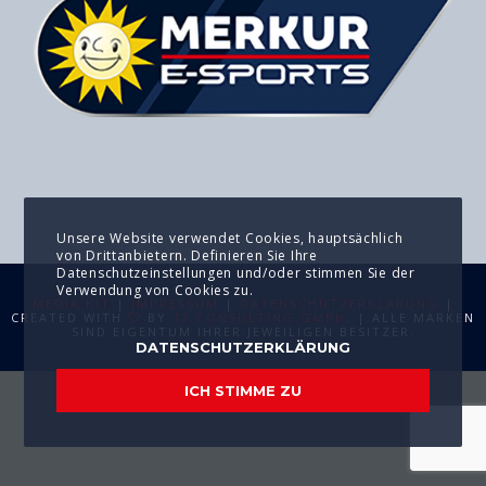
Unsere Website verwendet Cookies, hauptsächlich
von Drittanbietern. Definieren Sie Ihre
Datenschutzeinstellungen und/oder stimmen Sie der
Verwendung von Cookies zu.
MEDIA KIT
|
IMPRESSUM
|
DATENSCHUTZERKLÄRUNG
|
CREATED WITH
BY
T2 CONSULTING GMBH
. | ALLE MARKEN
SIND EIGENTUM IHRER JEWEILIGEN BESITZER.
DATENSCHUTZERKLÄRUNG
ICH STIMME ZU